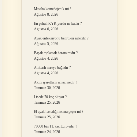
Missha komedojenik mi ?
Ağustos 8, 2026
En pahalı KYK yurdu ne kadar ?
Ağustos 6, 2026
Ayak enfeksiyonu belirtileri nelerdir ?
Ağustos 5, 2026
Başak toplamak haram mıdır ?
Ağustos 4, 2026
Ambarlı nereye bağlıdır ?
Ağustos 4, 2026
Akıllı işaretlerin amacı nedir ?
Temmuz 30, 2026
Lisede 70 kaç oluyor ?
Temmuz 25, 2026
El ayak hastalığı insana geçer mi ?
Temmuz 25, 2026
70000 bin TL kaç Euro eder ?
Temmuz 24, 2026