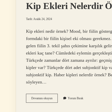
Kip Ekleri Nelerdir 
Tarih: Aralık 24, 2024
Kip ekleri nedir örnek? Mood, bir fiilin göster
formdaki bir fiilin kişisel eki olması gerekmez
gelen fiilin 3. tekil şahıs çekimine karşılık gel
ekleri kaç tane? Cümledeki eylemin gerçekleştir
Türkçede zamanlar dört zamana ayrılır: geçmi
kipler var? Türkçede dört adet subjonktif kip va
subjonktif kip. Haber kipleri nelerdir örnek? B
söyleyen…
Kip
Devamını okuyun
Yorum Bırak
Ekleri
Nelerdir
Örnek