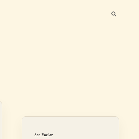
Sidebar
güncel giriş
ilbet casino
ilbet yeni giriş
Betexper giriş adresi
betexper.xyz
Son Yazılar