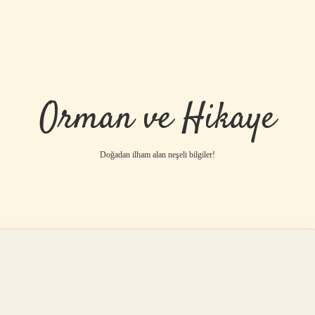
Orman ve Hikaye
Doğadan ilham alan neşeli bilgiler!
betci
vdcasino 