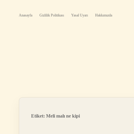
Anasayfa
Gizlilik Politikası
Yasal Uyarı
Hakkımızda
Etiket:
Meli malı ne kipi