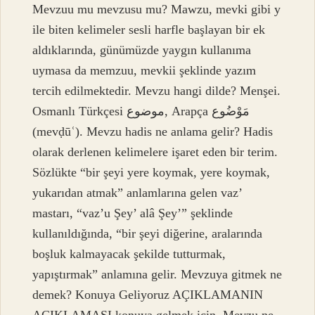
Mevzuu mu mevzusu mu? Mawzu, mevki gibi y
ile biten kelimeler sesli harfle başlayan bir ek
aldıklarında, günümüzde yaygın kullanıma
uymasa da memzuu, mevkii şeklinde yazım
tercih edilmektedir. Mevzu hangi dilde? Menşei.
Osmanlı Türkçesi موضوع‎, Arapça مَوْضُوع‎
(mevḍūʿ). Mevzu hadis ne anlama gelir? Hadis
olarak derlenen kelimelere işaret eden bir terim.
Sözlükte “bir şeyi yere koymak, yere koymak,
yukarıdan atmak” anlamlarına gelen vaz’
mastarı, “vaz’u Şey’ alâ Şey’” şeklinde
kullanıldığında, “bir şeyi diğerine, aralarında
boşluk kalmayacak şekilde tutturmak,
yapıştırmak” anlamına gelir. Mevzuya gitmek ne
demek? Konuya Geliyoruz AÇIKLAMANIN