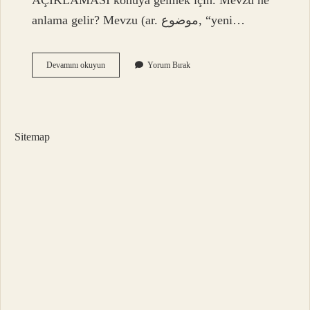
AÇIKLAMASI konuya gelmek için. Mevzu ne
anlama gelir? Mevzu (ar. موضوع, “yeni…
Mevzu
Devamını okuyun
Yorum Bırak
Yapmak
Ne
Demek
Sitemap