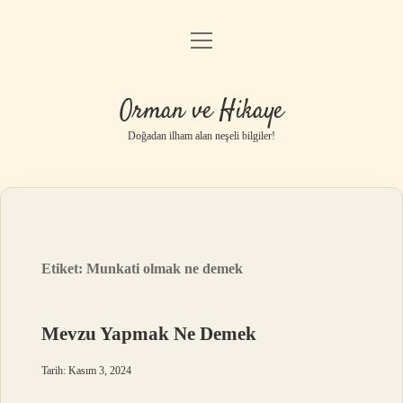
menüyü
Anasayfa
aç
Gizlilik Politikası
Orman ve Hikaye
Yasal Uyarı
Doğadan ilham alan neşeli bilgiler!
Hakkımızda
Etiket:
Munkati olmak ne demek
Mevzu Yapmak Ne Demek
Tarih: Kasım 3, 2024