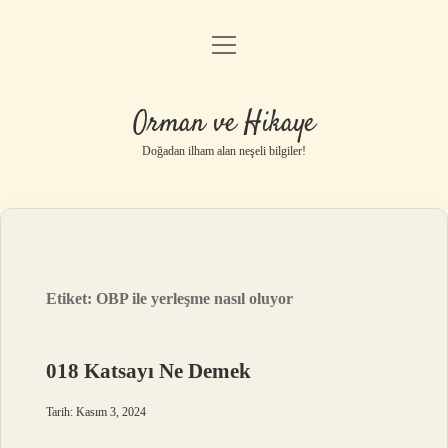
menüyü
Anasayfa
aç
Gizlilik Politikası
Orman ve Hikaye
Yasal Uyarı
Doğadan ilham alan neşeli bilgiler!
Hakkımızda
Etiket:
OBP ile yerleşme nasıl oluyor
018 Katsayı Ne Demek
Tarih: Kasım 3, 2024