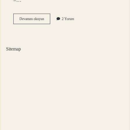
=…
018
Devamını okuyun
2 Yorum
Katsayı
Ne
Demek
Sitemap