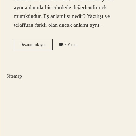
aynı anlamda bir cümlede değerlendirmek
mümkündür. Eş anlamlısı nedir? Yazılışı ve
telaffuzu farklı olan ancak anlamı aynı…
Öğretmendir
Devamını okuyun
8 Yorum
Kelimesinin
Eş
Anlamlısı
Nedir
Sitemap