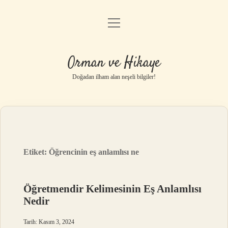
menüyü
Anasayfa
aç
Gizlilik Politikası
Orman ve Hikaye
Yasal Uyarı
Doğadan ilham alan neşeli bilgiler!
Hakkımızda
Etiket:
Öğrencinin eş anlamlısı ne
Öğretmendir Kelimesinin Eş Anlamlısı
Nedir
Tarih: Kasım 3, 2024