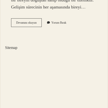
bir bireyin doğuştan sahip olduğu bir özelliktir.
Gelişim sürecinin her aşamasında bireyi…
Kaç
Devamını okuyun
Yorum Bırak
Çeşit
Öğrenme
Stili
Vardır
Sitemap