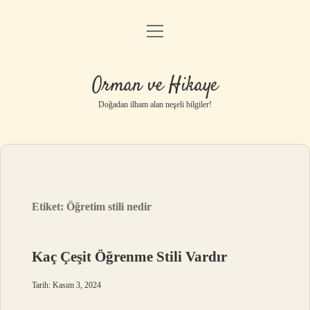
menüyü
Anasayfa
aç
Gizlilik Politikası
Orman ve Hikaye
Yasal Uyarı
Doğadan ilham alan neşeli bilgiler!
Hakkımızda
Etiket:
Öğretim stili nedir
Kaç Çeşit Öğrenme Stili Vardır
Tarih: Kasım 3, 2024