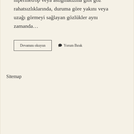
hipermetrop veya astigmatizma gibi göz
rahatsızlıklarında, duruma göre yakını veya
uzağı görmeyi sağlayan gözlükler aynı
zamanda…
Gözlüğü
Devamını okuyun
Yorum Bırak
Kimler
Yapar
Sitemap