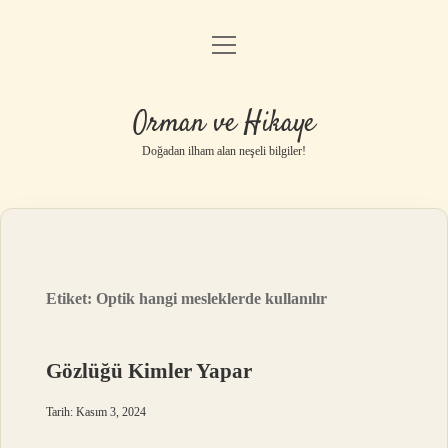
menüyü
Anasayfa
aç
Gizlilik Politikası
Orman ve Hikaye
Yasal Uyarı
Doğadan ilham alan neşeli bilgiler!
Hakkımızda
Etiket:
Optik hangi mesleklerde kullanılır
Gözlüğü Kimler Yapar
Tarih: Kasım 3, 2024