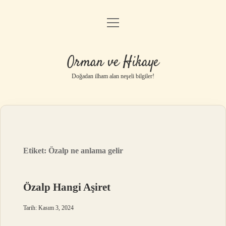
menüyü
Anasayfa
aç
Gizlilik Politikası
Orman ve Hikaye
Yasal Uyarı
Doğadan ilham alan neşeli bilgiler!
Hakkımızda
Etiket:
Özalp ne anlama gelir
Özalp Hangi Aşiret
Tarih: Kasım 3, 2024