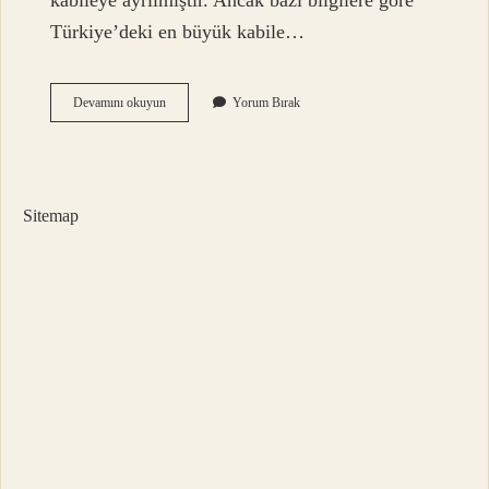
kabileye ayrılmıştır. Ancak bazı bilgilere göre
Türkiye’deki en büyük kabile…
Özalp
Devamını okuyun
Yorum Bırak
Hangi
Aşiret
Sitemap