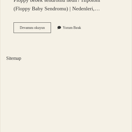
Floppy bebek sendromu nedir? Hipotoni
(Floppy Baby Sendromu) | Nedenleri,…
Tembel
Devamını okuyun
Yorum Bırak
Bebek
Nedir
Sitemap