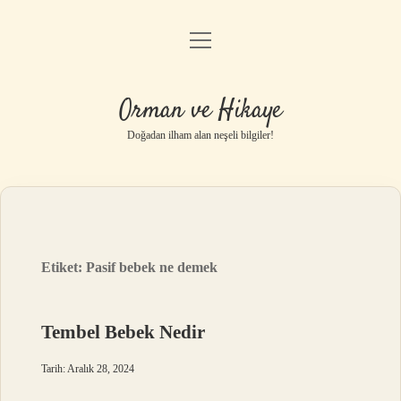
menüyü
Anasayfa
aç
Gizlilik Politikası
Orman ve Hikaye
Yasal Uyarı
Doğadan ilham alan neşeli bilgiler!
Hakkımızda
Etiket:
Pasif bebek ne demek
Tembel Bebek Nedir
Tarih: Aralık 28, 2024