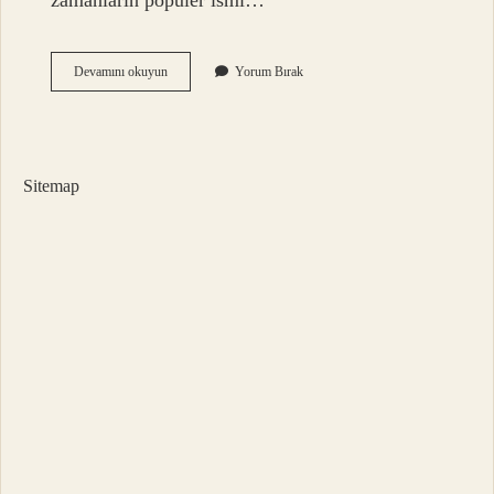
zamanların popüler ismi…
Pençe
Devamını okuyun
Yorum Bırak
Kim
Yazdı
Sitemap