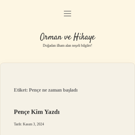
menüyü
Anasayfa
aç
Gizlilik Politikası
Orman ve Hikaye
Yasal Uyarı
Doğadan ilham alan neşeli bilgiler!
Hakkımızda
Etiket:
Pençe ne zaman başladı
Pençe Kim Yazdı
Tarih: Kasım 3, 2024