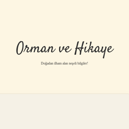
Orman ve Hikaye
Doğadan ilham alan neşeli bilgiler!
betci
vdcasino gü