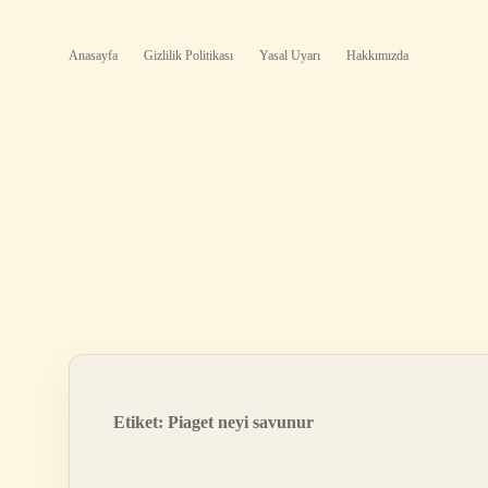
Anasayfa
Gizlilik Politikası
Yasal Uyarı
Hakkımızda
Etiket:
Piaget neyi savunur