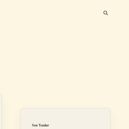
Sidebar
ncel giriş
ilbet casino
ilbet yeni giriş
Betexper giriş adresi
betexper.xyz
m e
Son Yazılar