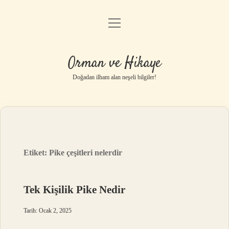
menüyü
Anasayfa
aç
Gizlilik Politikası
Orman ve Hikaye
Yasal Uyarı
Doğadan ilham alan neşeli bilgiler!
Hakkımızda
Etiket:
Pike çeşitleri nelerdir
Tek Kişilik Pike Nedir
Tarih: Ocak 2, 2025