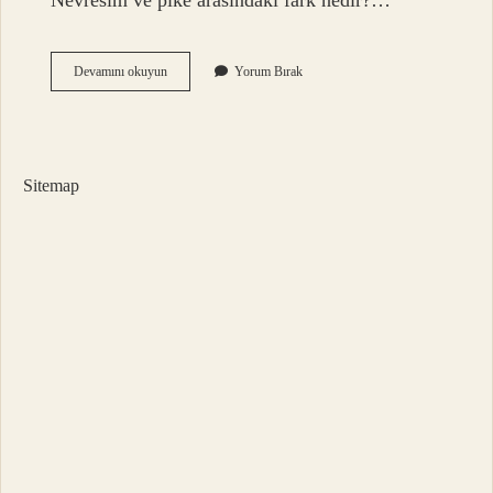
Nevresim ve pike arasındaki fark nedir?…
Tek
Devamını okuyun
Yorum Bırak
Kişilik
Pike
Nedir
Sitemap