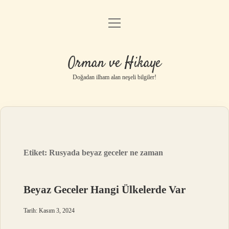
menüyü
Anasayfa
aç
Gizlilik Politikası
Orman ve Hikaye
Yasal Uyarı
Doğadan ilham alan neşeli bilgiler!
Hakkımızda
Etiket:
Rusyada beyaz geceler ne zaman
Beyaz Geceler Hangi Ülkelerde Var
Tarih: Kasım 3, 2024