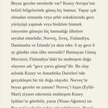
Beyaz geceler nerelerde var? Kuzey Avrupa’nın
belirli bölgelerinde güneş hiç batmaz. Yapay ışık
olmadan ormanda veya şehir sokaklarında gece
yürüyüşü yapmak veya bisiklete binmek
isteyenler güneşin hiç batmadığı ülkelere
seyahat etmelidir; Norveç, İsveç, Finlandiya,
Danimarka ve İzlanda’ya akın eder. 6 ay gece 6
ay gündüz olan ülke neresidir? Batmayan Güneş
Mucizesi; Finlandiya’daki bu muhteşem doğa
olayının adı “gece yarısı güneşi”dir. Bu olay
aslında Kuzey ve Antarktika Daireleri’nde
gerçekleşen bir tür doğa olayıdır. Norveç’te
beyaz geceler ne zaman? Norveç’i kışın (Eylül-
Mart) ziyaret ederseniz muhteşem Kuzey
Işıkları’nı görebilir, yazın (Nisan-Ağustos) ise