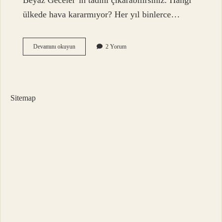
Beyaz Geceler’in tadını çıkarabilirsiniz. Hangi
ülkede hava kararmıyor? Her yıl binlerce…
Beyaz
Devamını okuyun
2 Yorum
Geceler
Hangi
Ülkelerde
Var
Sitemap