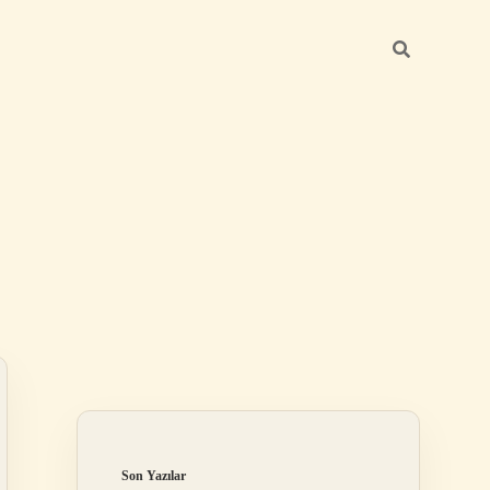
Sidebar
cel giriş
ilbet casino
ilbet yeni giriş
Betexper giriş adresi
betexper.xyz
m e
Son Yazılar