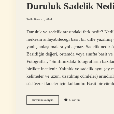
Duruluk Sadelik Ned
Tarih: Kasım 3, 2024
Duruluk ve sadelik arasındaki fark nedir? Netl
herkesin anlayabileceği basit bir dille yazılmış
yanlış anlaşılmalara yol açmaz. Sadelik nedir ör
Basitliğin değeri, ortamda veya sınıfta basit ve
Fotoğraflar, “Sınıfımızdaki fotoğrafların bazıla
birlikte incelenir. Yalınlık ve sadelik aynı şe
kelimeler ve uzun, uzatılmış cümleler) arındırı
süslü/zor ifadeler için kullanılır. Basit bir cü
Duruluk
Devamını okuyun
6 Yorum
Sadelik
Nedir