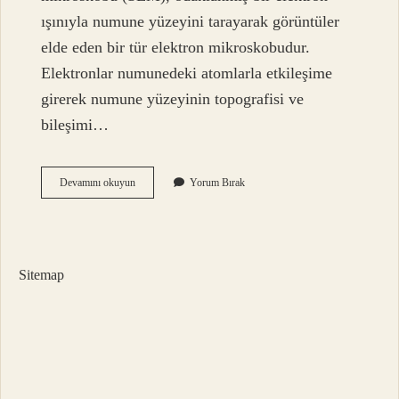
ışınıyla numune yüzeyini tarayarak görüntüler
elde eden bir tür elektron mikroskobudur.
Elektronlar numunedeki atomlarla etkileşime
girerek numune yüzeyinin topografisi ve
bileşimi…
Sem
Devamını okuyun
Yorum Bırak
Ve
Tem
Arasındaki
Temel
Fark
Sitemap
Nedir