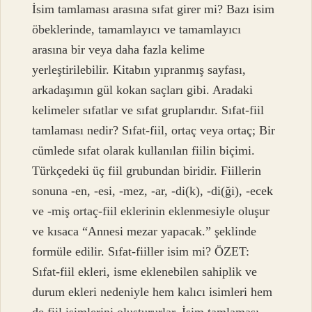
İsim tamlaması arasına sıfat girer mi? Bazı isim
öbeklerinde, tamamlayıcı ve tamamlayıcı
arasına bir veya daha fazla kelime
yerleştirilebilir. Kitabın yıpranmış sayfası,
arkadaşımın gül kokan saçları gibi. Aradaki
kelimeler sıfatlar ve sıfat gruplarıdır. Sıfat-fiil
tamlaması nedir? Sıfat-fiil, ortaç veya ortaç; Bir
cümlede sıfat olarak kullanılan fiilin biçimi.
Türkçedeki üç fiil grubundan biridir. Fiillerin
sonuna -en, -esi, -mez, -ar, -di(k), -di(ği), -ecek
ve -miş ortaç-fiil eklerinin eklenmesiyle oluşur
ve kısaca “Annesi mezar yapacak.” şeklinde
formüle edilir. Sıfat-fiiller isim mi? ÖZET:
Sıfat-fiil ekleri, isme eklenebilen sahiplik ve
durum ekleri nedeniyle hem kalıcı isimleri hem