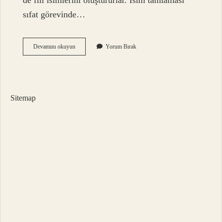
de fiil isimlerini oluştururlar. İsim tamlaması
sıfat görevinde…
Sıfat
Devamını okuyun
Yorum Bırak
Fiiller
Isim
Tamlaması
Kurar
Mı
Sitemap