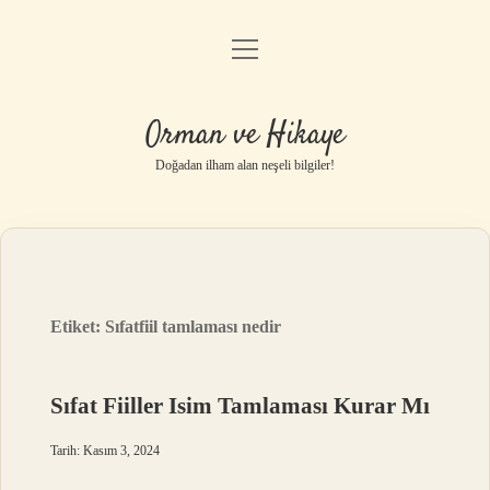
menüyü
Anasayfa
aç
Gizlilik Politikası
Orman ve Hikaye
Yasal Uyarı
Doğadan ilham alan neşeli bilgiler!
Hakkımızda
Etiket:
Sıfatfiil tamlaması nedir
Sıfat Fiiller Isim Tamlaması Kurar Mı
Tarih: Kasım 3, 2024