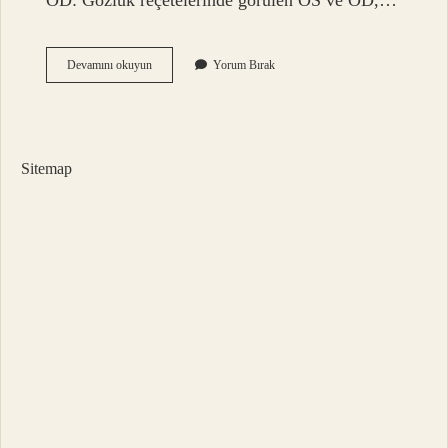
OD: Gözlük reçetelerinde görülen OS ve OD,…
Tek
Devamını okuyun
Yorum Bırak
Gözlük
Adı
Nedir
Sitemap