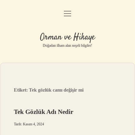
menüyü
Anasayfa
aç
Gizlilik Politikası
Orman ve Hikaye
Yasal Uyarı
Doğadan ilham alan neşeli bilgiler!
Hakkımızda
Etiket:
Tek gözlük camı değişir mi
Tek Gözlük Adı Nedir
Tarih: Kasım 4, 2024