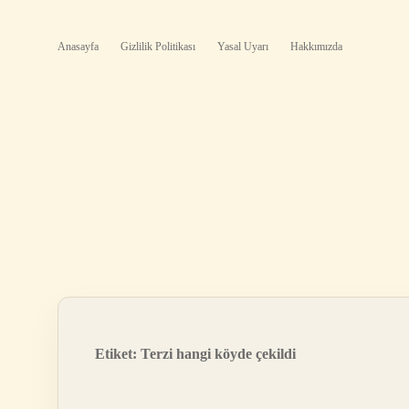
Anasayfa
Gizlilik Politikası
Yasal Uyarı
Hakkımızda
Etiket:
Terzi hangi köyde çekildi