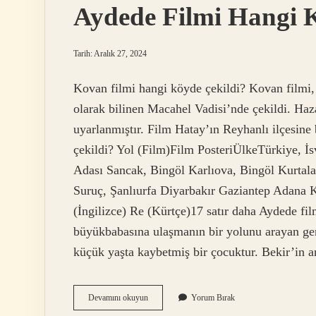
Aydede Filmi Hangi 
Tarih: Aralık 27, 2024
Kovan filmi hangi köyde çekildi? Kovan filmi,
olarak bilinen Macahel Vadisi’nde çekildi. Haz
uyarlanmıştır. Film Hatay’ın Reyhanlı ilçesine 
çekildi? Yol (Film)Film PosteriÜlkeTürkiye, İ
Adası Sancak, Bingöl Karlıova, Bingöl Kurtalan
Suruç, Şanlıurfa Diyarbakır Gaziantep Adana
(İngilizce) Re (Kürtçe)17 satır daha Aydede fi
büyükbabasına ulaşmanın bir yolunu arayan genç
küçük yaşta kaybetmiş bir çocuktur. Bekir’in 
Aydede
Devamını okuyun
Yorum Bırak
Filmi