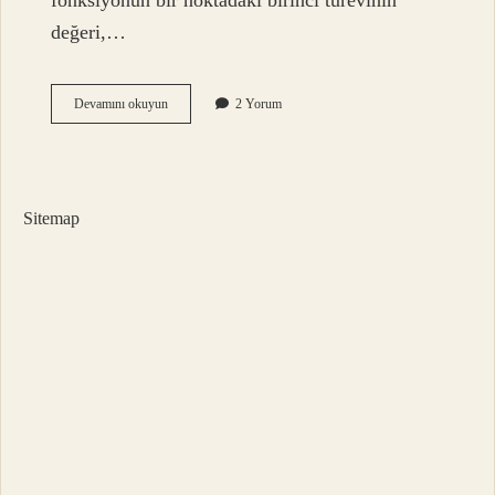
fonksiyonun bir noktadaki birinci türevinin
değeri,…
Teğet
Devamını okuyun
2 Yorum
Geçmek
Ne
Anlama
Gelir
Sitemap