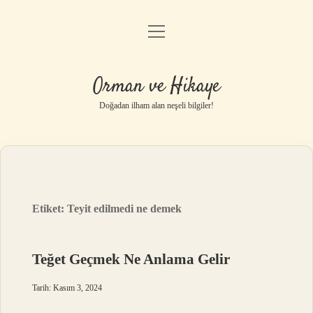
menüyü
Anasayfa
aç
Gizlilik Politikası
Orman ve Hikaye
Yasal Uyarı
Doğadan ilham alan neşeli bilgiler!
Hakkımızda
Etiket:
Teyit edilmedi ne demek
Teğet Geçmek Ne Anlama Gelir
Tarih: Kasım 3, 2024