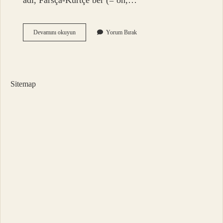
adı, Farsça-Kürtçe ber (= ön,…
Tacan
Devamını okuyun
Yorum Bırak
Ismi
Ne
Demek
Sitemap