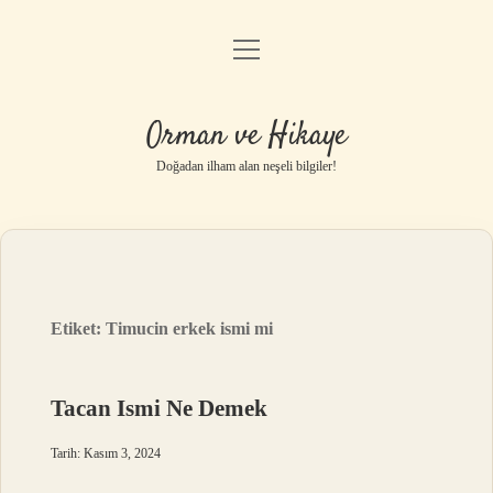
menüyü
Anasayfa
aç
Gizlilik Politikası
Orman ve Hikaye
Yasal Uyarı
Doğadan ilham alan neşeli bilgiler!
Hakkımızda
Etiket:
Timucin erkek ismi mi
Tacan Ismi Ne Demek
Tarih: Kasım 3, 2024