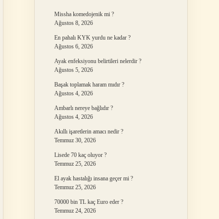
Missha komedojenik mi ?
Ağustos 8, 2026
En pahalı KYK yurdu ne kadar ?
Ağustos 6, 2026
Ayak enfeksiyonu belirtileri nelerdir ?
Ağustos 5, 2026
Başak toplamak haram mıdır ?
Ağustos 4, 2026
Ambarlı nereye bağlıdır ?
Ağustos 4, 2026
Akıllı işaretlerin amacı nedir ?
Temmuz 30, 2026
Lisede 70 kaç oluyor ?
Temmuz 25, 2026
El ayak hastalığı insana geçer mi ?
Temmuz 25, 2026
70000 bin TL kaç Euro eder ?
Temmuz 24, 2026