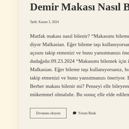
Demir Makası Nasıl B
Tarih: Kasım 3, 2024
Mutfak makası nasıl bilenir? “Makasımı bilemek 
diyor Malkasian. Eğer bileme taşı kullanıyorsan
açısını takip etmenizi ve bunu yansıtmanızı ön
dudağıdır.09.23.2024 “Makasımı bilemek için il
Malkasian. Eğer bileme taşı kullanıyorsanız, bıç
takip etmenizi ve bunu yansıtmanızı öneriyor. 
Berber makası bilenir mi? Penseyi elle bileye
mükemmel olmalıdır. Bu sonuç elle elde edile
Demir
Devamını okuyun
Yorum Bırak
Makası
Nasıl
Bilenir