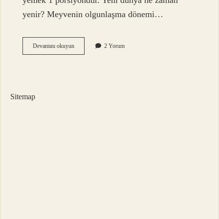
yemek 1 porsiyondur. Yeni dünya ne zaman
yenir? Meyvenin olgunlaşma dönemi…
Yeni
Devamını okuyun
2 Yorum
Dünya
Neye
Iyi
Gelir
Sitemap