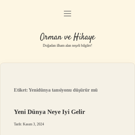
menüyü
Anasayfa
aç
Gizlilik Politikası
Orman ve Hikaye
Yasal Uyarı
Doğadan ilham alan neşeli bilgiler!
Hakkımızda
Etiket:
Yenidünya tansiyonu düşürür mü
Yeni Dünya Neye Iyi Gelir
Tarih: Kasım 3, 2024