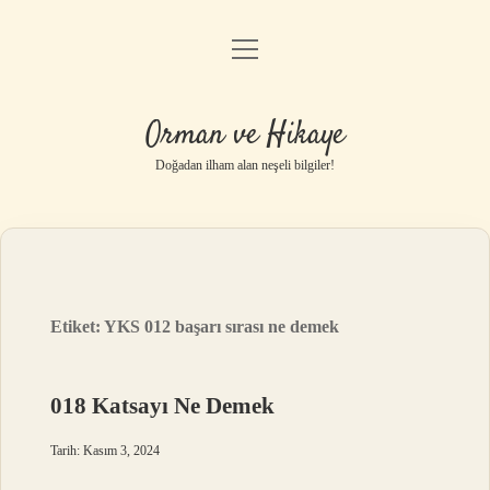
menüyü
Anasayfa
aç
Gizlilik Politikası
Orman ve Hikaye
Yasal Uyarı
Doğadan ilham alan neşeli bilgiler!
Hakkımızda
Etiket:
YKS 012 başarı sırası ne demek
018 Katsayı Ne Demek
Tarih: Kasım 3, 2024