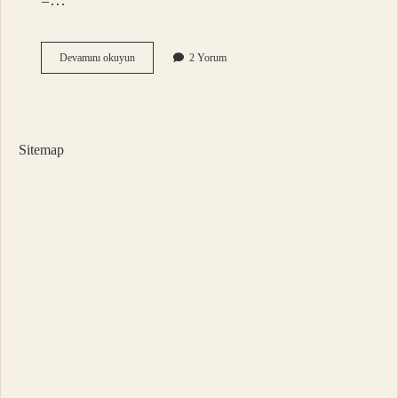
=…
018
Devamını okuyun
2 Yorum
Katsayı
Ne
Demek
Sitemap