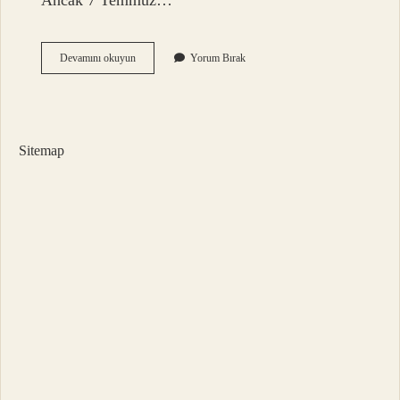
Ancak 7 Temmuz…
Imei
Devamını okuyun
Yorum Bırak
Çakma
Nedir
Sitemap