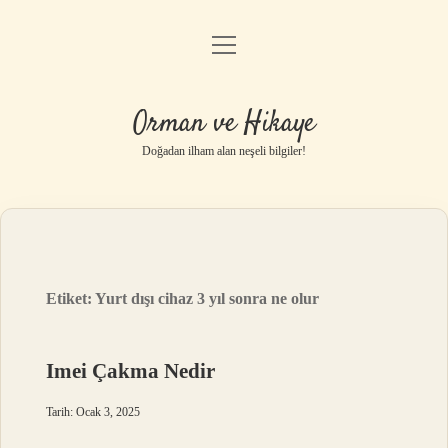
menüyü
Anasayfa
aç
Gizlilik Politikası
Orman ve Hikaye
Yasal Uyarı
Doğadan ilham alan neşeli bilgiler!
Hakkımızda
Etiket:
Yurt dışı cihaz 3 yıl sonra ne olur
Imei Çakma Nedir
Tarih: Ocak 3, 2025