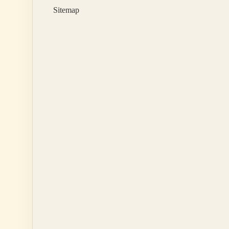
Sitemap