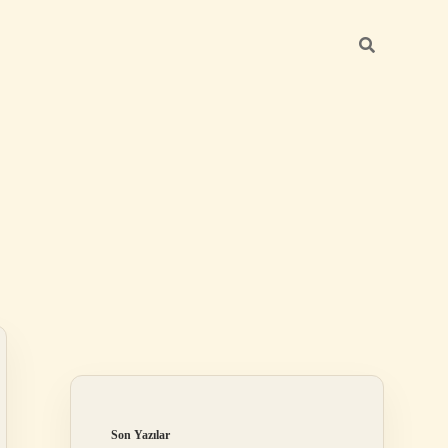
Sidebar
ncel giriş
ilbet casino
ilbet yeni giriş
Betexper giriş adresi
betexper.xyz
m 
Son Yazılar