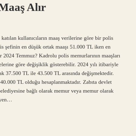
Maaş Alır
katılan kullanıcıların maaş verilerine göre bir polis
lis şefinin en düşük ortak maaşı 51.000 TL iken en
ar 2024 Temmuz? Kadrolu polis memurlarının maaşları
erine göre değişiklik gösterebilir. 2024 yılı itibariyle
rak 37.500 TL ile 43.500 TL arasında değişmektedir.
 40.000 TL olduğu hesaplanmaktadır. Zabıta devlet
belediyesine bağlı olarak memur veya memur olarak
teyen…