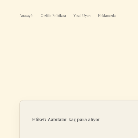
Anasayfa
Gizlilik Politikası
Yasal Uyarı
Hakkımızda
Etiket:
Zabıtalar kaç para alıyor