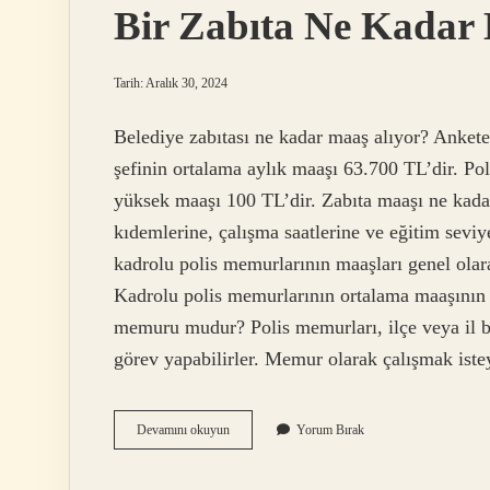
Bir Zabıta Ne Kadar 
Tarih: Aralık 30, 2024
Belediye zabıtası ne kadar maaş alıyor? Ankete 
şefinin ortalama aylık maaşı 63.700 TL’dir. Po
yüksek maaşı 100 TL’dir. Zabıta maaşı ne kad
kıdemlerine, çalışma saatlerine ve eğitim seviyel
kadrolu polis memurlarının maaşları genel ola
Kadrolu polis memurlarının ortalama maaşının
memuru mudur? Polis memurları, ilçe veya il 
görev yapabilirler. Memur olarak çalışmak is
Bir
Devamını okuyun
Yorum Bırak
Zabıta
Ne
Kadar