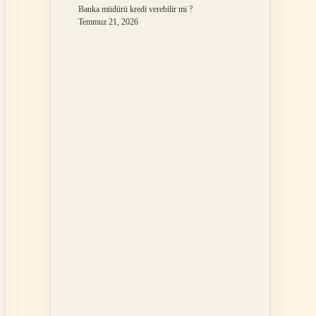
Banka müdürü kredi verebilir mi ?
Temmuz 21, 2026