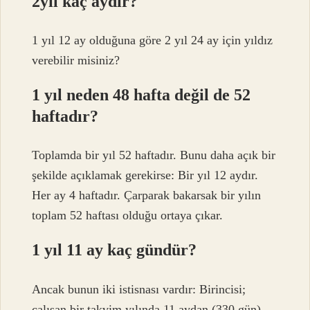
2yıl kaç aydır?
1 yıl 12 ay olduğuna göre 2 yıl 24 ay için yıldız
verebilir misiniz?
1 yıl neden 48 hafta değil de 52
haftadır?
Toplamda bir yıl 52 haftadır. Bunu daha açık bir
şekilde açıklamak gerekirse: Bir yıl 12 aydır.
Her ay 4 haftadır. Çarparak bakarsak bir yılın
toplam 52 haftası olduğu ortaya çıkar.
1 yıl 11 ay kaç gündür?
Ancak bunun iki istisnası vardır: Birincisi;
çalışan bir takvim yılında 11 aydan (330 gün)