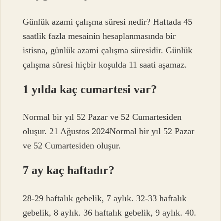
Günlük azami çalışma süresi nedir? Haftada 45
saatlik fazla mesainin hesaplanmasında bir
istisna, günlük azami çalışma süresidir. Günlük
çalışma süresi hiçbir koşulda 11 saati aşamaz.
1 yılda kaç cumartesi var?
Normal bir yıl 52 Pazar ve 52 Cumartesiden
oluşur. 21 Ağustos 2024Normal bir yıl 52 Pazar
ve 52 Cumartesiden oluşur.
7 ay kaç haftadır?
28-29 haftalık gebelik, 7 aylık. 32-33 haftalık
gebelik, 8 aylık. 36 haftalık gebelik, 9 aylık. 40.