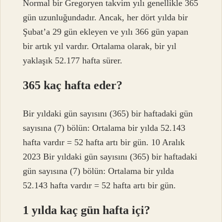
Normal bir Gregoryen takvim yılı genellikle 365
gün uzunluğundadır. Ancak, her dört yılda bir
Şubat’a 29 gün ekleyen ve yılı 366 gün yapan
bir artık yıl vardır. Ortalama olarak, bir yıl
yaklaşık 52.177 hafta sürer.
365 kaç hafta eder?
Bir yıldaki gün sayısını (365) bir haftadaki gün
sayısına (7) bölün: Ortalama bir yılda 52.143
hafta vardır = 52 hafta artı bir gün. 10 Aralık
2023 Bir yıldaki gün sayısını (365) bir haftadaki
gün sayısına (7) bölün: Ortalama bir yılda
52.143 hafta vardır = 52 hafta artı bir gün.
1 yılda kaç gün hafta içi?