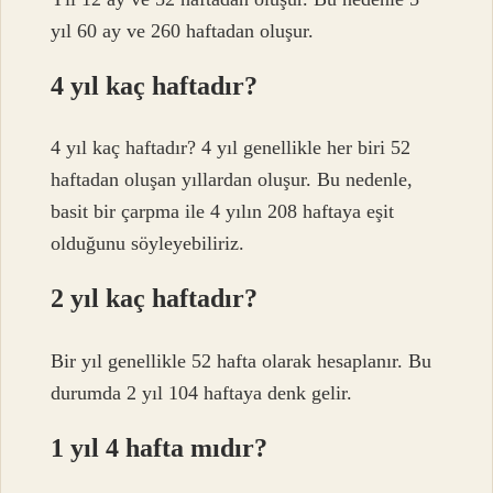
yıl 60 ay ve 260 haftadan oluşur.
4 yıl kaç haftadır?
4 yıl kaç haftadır? 4 yıl genellikle her biri 52
haftadan oluşan yıllardan oluşur. Bu nedenle,
basit bir çarpma ile 4 yılın 208 haftaya eşit
olduğunu söyleyebiliriz.
2 yıl kaç haftadır?
Bir yıl genellikle 52 hafta olarak hesaplanır. Bu
durumda 2 yıl 104 haftaya denk gelir.
1 yıl 4 hafta mıdır?