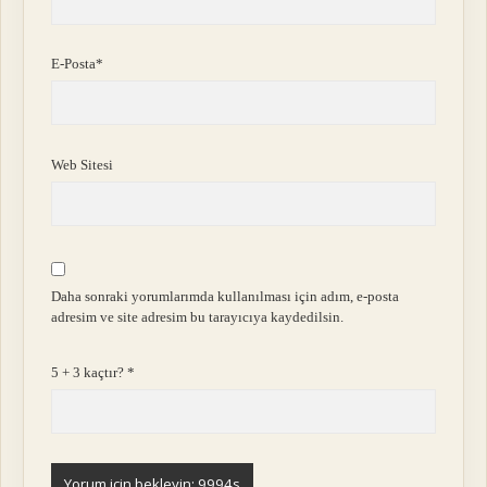
E-Posta*
Web Sitesi
Daha sonraki yorumlarımda kullanılması için adım, e-posta
adresim ve site adresim bu tarayıcıya kaydedilsin.
5 + 3 kaçtır?
*