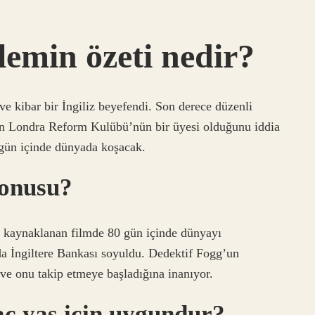
lemin özeti nedir?
e kibar bir İngiliz beyefendi. Son derece düzenli
gün Londra Reform Kulübü’nün bir üyesi olduğunu iddia
 gün içinde dünyada koşacak.
onusu?
n kaynaklanan filmde 80 gün içinde dünyayı
nda İngiltere Bankası soyuldu. Dedektif Fogg’un
ve onu takip etmeye başladığına inanıyor.
aç yaş için uygundur?