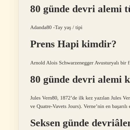
80 günde devri alemi t
Adanda80 -Tay yaş / tipi
Prens Hapi kimdir?
Arnold Alois Schwarzenegger Avusturyalı bir fi
80 günde devri alemi 
Jules Vern80, 1872’de ilk kez yazılan Jules V
ve Quatre-Vavets Jours). Verne’nin en başarılı es
Seksen günde devriâle