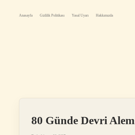
Anasayfa
Gizlilik Politikası
Yasal Uyarı
Hakkımızda
80 Günde Devri Ale