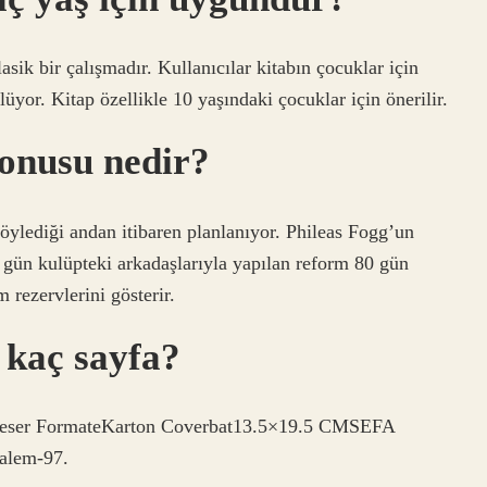
ik bir çalışmadır. Kullanıcılar kitabın çocuklar için
yor. Kitap özellikle 10 yaşındaki çocuklar için önerilir.
onusu nedir?
söylediği andan itibaren planlanıyor. Phileas Fogg’un
r gün kulüpteki arkadaşlarıyla yapılan reform 80 gün
rezervlerini gösterir.
 kaç sayfa?
eser FormateKarton Coverbat13.5×19.5 CMSEFA
alem-97.