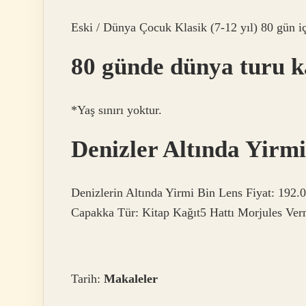
Eski / Dünya Çocuk Klasik (7-12 yıl) 80 gün i
80 günde dünya turu k
*Yaş sınırı yoktur.
Denizler Altında Yirmi
Denizlerin Altında Yirmi Bin Lens Fiyat: 192.0
Capakka Tür: Kitap Kağıt5 Hattı Morjules Ver
Tarih:
Makaleler