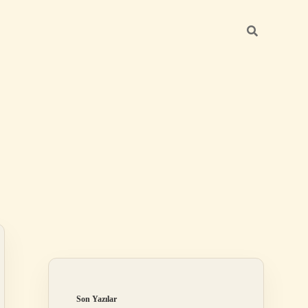
Sidebar
ncel giriş
ilbet casino
ilbet yeni giriş
Betexper giriş adresi
betexper.xyz
m e
Son Yazılar