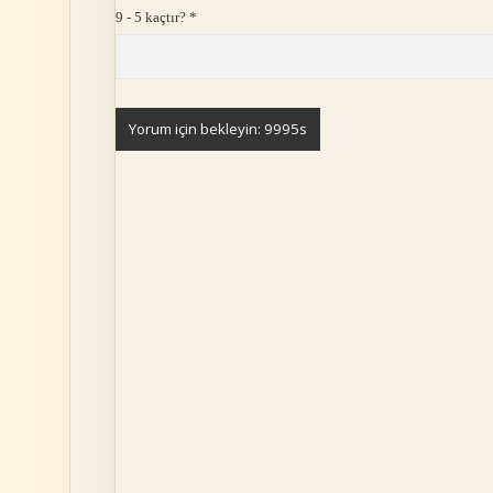
9 - 5 kaçtır?
*