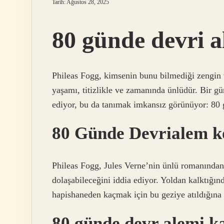
Tarih: Ağustos 28, 2025
80 günde devri a
Phileas Fogg, kimsenin bunu bilmediği zengin v
yaşamı, titizlikle ve zamanında ünlüdür. Bir 
ediyor, bu da tanımak imkansız görünüyor: 80
80 Günde Devrialem k
Phileas Fogg, Jules Verne’nin ünlü romanında
dolaşabileceğini iddia ediyor. Yoldan kalktığı
hapishaneden kaçmak için bu geziye atıldığına 
80 günde devr alemi k