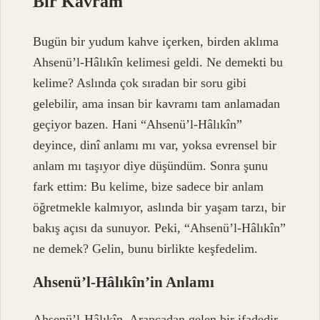
Bir Kavram
Bugün bir yudum kahve içerken, birden aklıma
Ahsenü’l-Hâlıkîn kelimesi geldi. Ne demekti bu
kelime? Aslında çok sıradan bir soru gibi
gelebilir, ama insan bir kavramı tam anlamadan
geçiyor bazen. Hani “Ahsenü’l-Hâlıkîn”
deyince, dinî anlamı mı var, yoksa evrensel bir
anlam mı taşıyor diye düşündüm. Sonra şunu
fark ettim: Bu kelime, bize sadece bir anlam
öğretmekle kalmıyor, aslında bir yaşam tarzı, bir
bakış açısı da sunuyor. Peki, “Ahsenü’l-Hâlıkîn”
ne demek? Gelin, bunu birlikte keşfedelim.
Ahsenü’l-Hâlıkîn’in Anlamı
Ahsenü’l-Hâlıkîn, Arapçadan gelen bir ifadedir