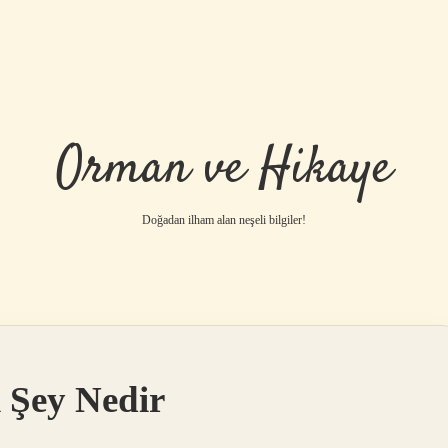
Orman ve Hikaye
Doğadan ilham alan neşeli bilgiler!
betci
vdcasino gü
 Şey Nedir