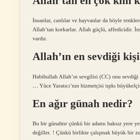
Allah’tan en çok kim 
İnsanlar, canlılar ve hayvanlar da böyle renkler
Allah’tan korkarlar. Allah güçlü, affedicidir. İ
vardır.
Allah’ın en sevdiği kiş
Habibullah Allah’ın sevgilisi (CC) onu sevdiğ
… Yüce Yaratıcı’nın hizmetçisi tıpkı büyükelçis
En ağır günah nedir?
Bu bir günahtır çünkü bir adamı haksız yere y
değiller. ! Çünkü birlikte çalışmak büyük bir z