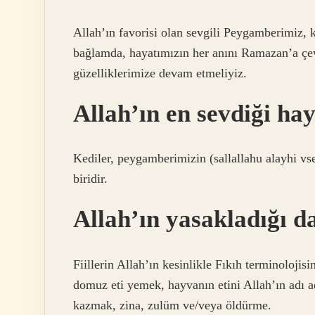
Allah’ın favorisi olan sevgili Peygamberimiz, kü
bağlamda, hayatımızın her anını Ramazan’a çe
güzelliklerimize devam etmeliyiz.
Allah’ın en sevdiği ha
Kediler, peygamberimizin (sallallahu alayhi vs
biridir.
Allah’ın yasakladığı d
Fiillerin Allah’ın kesinlikle Fıkıh terminolojis
domuz eti yemek, hayvanın etini Allah’ın adı
kazmak, zina, zulüm ve/veya öldürme.