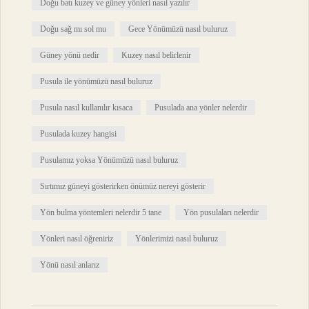
Doğu batı kuzey ve güney yönleri nasıl yazılır
Doğu sağ mı sol mu
Gece Yönümüzü nasıl buluruz
Güney yönü nedir
Kuzey nasıl belirlenir
Pusula ile yönümüzü nasıl buluruz
Pusula nasıl kullanılır kısaca
Pusulada ana yönler nelerdir
Pusulada kuzey hangisi
Pusulamız yoksa Yönümüzü nasıl buluruz
Sırtımız güneyi gösterirken önümüz nereyi gösterir
Yön bulma yöntemleri nelerdir 5 tane
Yön pusulaları nelerdir
Yönleri nasıl öğreniriz
Yönlerimizi nasıl buluruz
Yönü nasıl anlarız