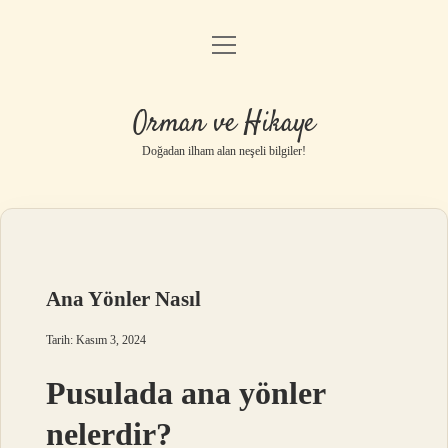
menüyü
Anasayfa
aç
Gizlilik Politikası
Orman ve Hikaye
Yasal Uyarı
Doğadan ilham alan neşeli bilgiler!
Hakkımızda
Ana Yönler Nasıl
Tarih: Kasım 3, 2024
Pusulada ana yönler
nelerdir?