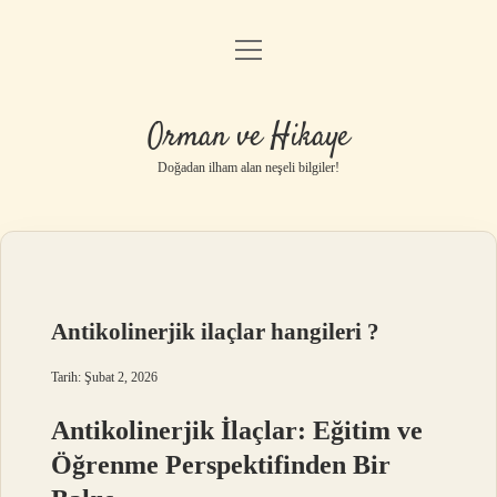
menüyü
Anasayfa
aç
Gizlilik Politikası
Orman ve Hikaye
Yasal Uyarı
Doğadan ilham alan neşeli bilgiler!
Hakkımızda
Antikolinerjik ilaçlar hangileri ?
Tarih: Şubat 2, 2026
Antikolinerjik İlaçlar: Eğitim ve
Öğrenme Perspektifinden Bir