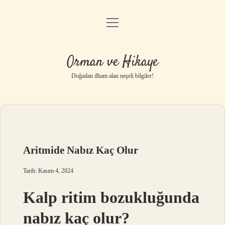
menüyü
Anasayfa
aç
Gizlilik Politikası
Orman ve Hikaye
Yasal Uyarı
Doğadan ilham alan neşeli bilgiler!
Hakkımızda
Aritmide Nabız Kaç Olur
Tarih: Kasım 4, 2024
Kalp ritim bozukluğunda
nabız kaç olur?