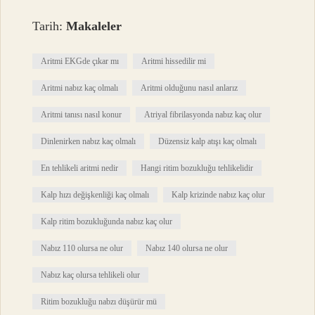
Tarih:
Makaleler
Aritmi EKGde çıkar mı
Aritmi hissedilir mi
Aritmi nabız kaç olmalı
Aritmi olduğunu nasıl anlarız
Aritmi tanısı nasıl konur
Atriyal fibrilasyonda nabız kaç olur
Dinlenirken nabız kaç olmalı
Düzensiz kalp atışı kaç olmalı
En tehlikeli aritmi nedir
Hangi ritim bozukluğu tehlikelidir
Kalp hızı değişkenliği kaç olmalı
Kalp krizinde nabız kaç olur
Kalp ritim bozukluğunda nabız kaç olur
Nabız 110 olursa ne olur
Nabız 140 olursa ne olur
Nabız kaç olursa tehlikeli olur
Ritim bozukluğu nabzı düşürür mü