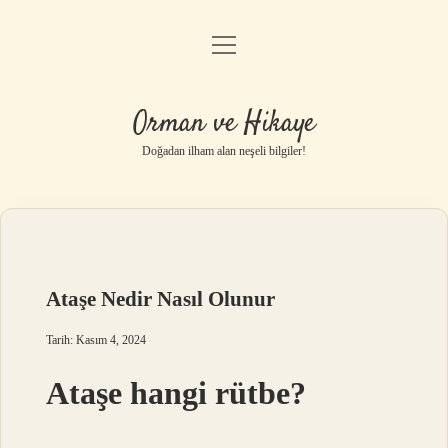
menüyü
Anasayfa
aç
Gizlilik Politikası
Orman ve Hikaye
Yasal Uyarı
Doğadan ilham alan neşeli bilgiler!
Hakkımızda
Ataşe Nedir Nasıl Olunur
Tarih: Kasım 4, 2024
Ataşe hangi rütbe?