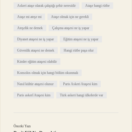
Askeri ataşe olarak çalıştığı şehir neresidir
Ataşe hangi rütbe
Ataşe mi ateşe mi
Ataşe olmak için ne gerekli
Ateşelik ne demek
Çalışma ataşesi ne iş yapar
Diyanet ataşesi ne iş yapar
Eğitim ataşesi ne iş yapar
Güvenlik ataşesi ne demek
Hangi rütbe paşa olur
Kimler eğitim ataşesi olabilir
Konsolos olmak için hangi bölüm okunmalı
Nasıl kültür ataşesi olunur
Paris Askeri Ataşesi kim
Paris askerî Ataşesi kim
Türk askeri hangi ülkelerde var
Önceki Yazı