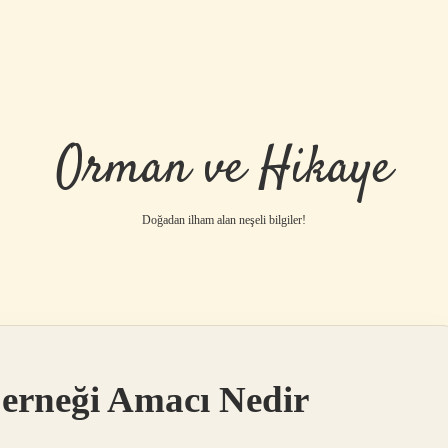
Orman ve Hikaye
Doğadan ilham alan neşeli bilgiler!
betci
vdcasino gü
erneği Amacı Nedir