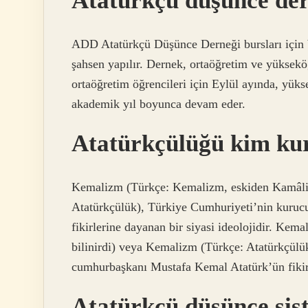
Atatürkçü düşünce der
ADD Atatürkçü Düşünce Derneği bursları için 
şahsen yapılır. Dernek, ortaöğretim ve yüksekö
ortaöğretim öğrencileri için Eylül ayında, yük
akademik yıl boyunca devam eder.
Atatürkçülüğü kim ku
Kemalizm (Türkçe: Kemalizm, eskiden Kamâliz
Atatürkçülük), Türkiye Cumhuriyeti’nin kuruc
fikirlerine dayanan bir siyasi ideolojidir. K
bilinirdi) veya Kemalizm (Türkçe: Atatürkçülü
cumhurbaşkanı Mustafa Kemal Atatürk’ün fikirle
Atatürkçü düşünce sist