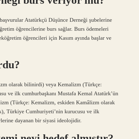
neği burs veriyor mu?
başvurular Atatürkçü Düşünce Derneği şubelerine
ğretim öğrencilerine burs sağlar. Burs ödemeleri
seköğretim öğrencileri için Kasım ayında başlar ve
rdu?
m olarak bilinirdi) veya Kemalizm (Türkçe:
usu ve ilk cumhurbaşkanı Mustafa Kemal Atatürk’ün
emalizm (Türkçe: Kemalizm, eskiden Kamâlizm olarak
k), Türkiye Cumhuriyeti’nin kurucusu ve ilk
rine dayanan bir siyasi ideolojidir.
emi neyi hedef almıştır?