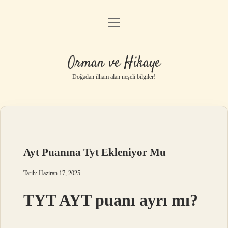
menüyü
Anasayfa
aç
Gizlilik Politikası
Orman ve Hikaye
Yasal Uyarı
Doğadan ilham alan neşeli bilgiler!
Hakkımızda
Ayt Puanına Tyt Ekleniyor Mu
Tarih: Haziran 17, 2025
TYT AYT puanı ayrı mı?