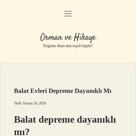
menüyü
Anasayfa
aç
Gizlilik Politikası
Orman ve Hikaye
Yasal Uyarı
Doğadan ilham alan neşeli bilgiler!
Hakkımızda
Balat Evleri Depreme Dayanıklı Mı
Tarih: Kasım 24, 2024
Balat depreme dayanıklı
mı?