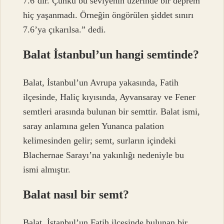
7.6’dır. Çünkü bu seviyenin üzerinde bir deprem
hiç yaşanmadı. Örneğin öngörülen şiddet sınırı
7.6’ya çıkarılsa.” dedi.
Balat İstanbul’un hangi semtinde?
Balat, İstanbul’un Avrupa yakasında, Fatih
ilçesinde, Haliç kıyısında, Ayvansaray ve Fener
semtleri arasında bulunan bir semttir. Balat ismi,
saray anlamına gelen Yunanca palation
kelimesinden gelir; semt, surların içindeki
Blachernae Sarayı’na yakınlığı nedeniyle bu
ismi almıştır.
Balat nasıl bir semt?
Balat, İstanbul’un Fatih ilçesinde bulunan bir