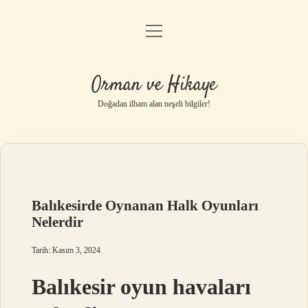
menüyü
Anasayfa
aç
Gizlilik Politikası
Orman ve Hikaye
Yasal Uyarı
Doğadan ilham alan neşeli bilgiler!
Hakkımızda
Balıkesirde Oynanan Halk Oyunları
Nelerdir
Tarih: Kasım 3, 2024
Balıkesir oyun havaları