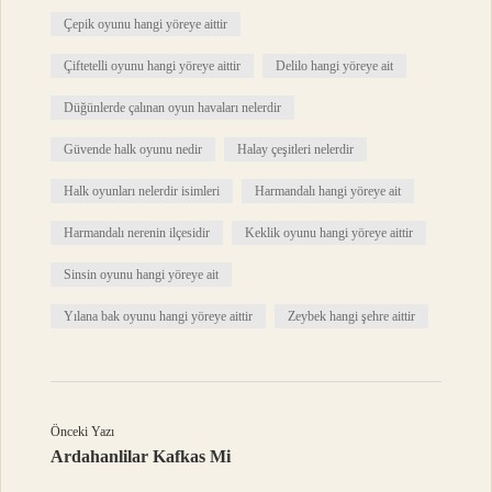
Çepik oyunu hangi yöreye aittir
Çiftetelli oyunu hangi yöreye aittir
Delilo hangi yöreye ait
Düğünlerde çalınan oyun havaları nelerdir
Güvende halk oyunu nedir
Halay çeşitleri nelerdir
Halk oyunları nelerdir isimleri
Harmandalı hangi yöreye ait
Harmandalı nerenin ilçesidir
Keklik oyunu hangi yöreye aittir
Sinsin oyunu hangi yöreye ait
Yılana bak oyunu hangi yöreye aittir
Zeybek hangi şehre aittir
Önceki Yazı
Ardahanlilar Kafkas Mi