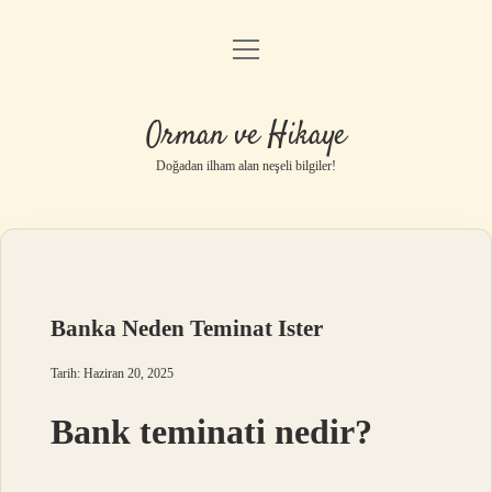
menüyü
Anasayfa
aç
Gizlilik Politikası
Orman ve Hikaye
Yasal Uyarı
Doğadan ilham alan neşeli bilgiler!
Hakkımızda
Banka Neden Teminat Ister
Tarih: Haziran 20, 2025
Bank teminati nedir?