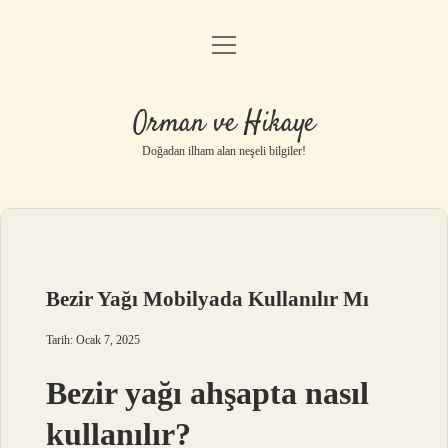
menüyü
Anasayfa
aç
Gizlilik Politikası
Orman ve Hikaye
Yasal Uyarı
Doğadan ilham alan neşeli bilgiler!
Hakkımızda
Bezir Yağı Mobilyada Kullanılır Mı
Tarih: Ocak 7, 2025
Bezir yağı ahşapta nasıl
kullanılır?