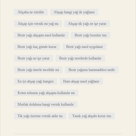
Ahşaba ne sürülür
Ahşap hangi yağ ile yağlanır
Ahşap için vernik mi yağ mı
Ahşap tik yağı ne işe yarar
Bezir yağı ahşapta nasıl kullanılır
Bezir yağı bozulur mu
Bezir yağı kaç günde kurur
Bezir yağı nasıl uygulanır
Bezir yağı ne işe yarar
Bezir yağı nerelerde kullanılır
Bezir yağı tinerle inceltilir mi
Bezir yağının hammaddesi nedir
En iyi ahşap yağı hangisi
Ham ahşap nasıl yağlanır
Keten tohumu yağı ahşapta kullanılır mı
Mutfak dolabına hangi vernik kullanılır
Tik yağı üzerine vernik atılır mı
Yanık yağ ahşabı korur mu