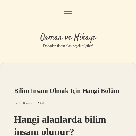
menüyü
Anasayfa
aç
Gizlilik Politikası
Orman ve Hikaye
Yasal Uyarı
Doğadan ilham alan neşeli bilgiler!
Hakkımızda
Bilim Insanı Olmak Için Hangi Bölüm
Tarih: Kasım 3, 2024
Hangi alanlarda bilim
insanı olunur?