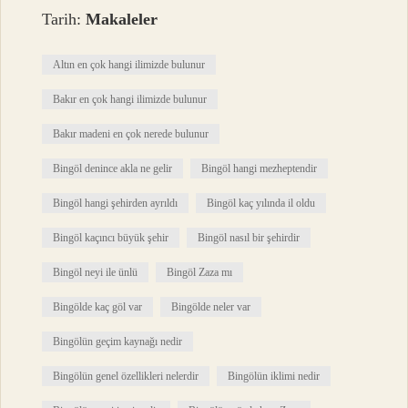
Tarih:
Makaleler
Altın en çok hangi ilimizde bulunur
Bakır en çok hangi ilimizde bulunur
Bakır madeni en çok nerede bulunur
Bingöl denince akla ne gelir
Bingöl hangi mezheptendir
Bingöl hangi şehirden ayrıldı
Bingöl kaç yılında il oldu
Bingöl kaçıncı büyük şehir
Bingöl nasıl bir şehirdir
Bingöl neyi ile ünlü
Bingöl Zaza mı
Bingölde kaç göl var
Bingölde neler var
Bingölün geçim kaynağı nedir
Bingölün genel özellikleri nelerdir
Bingölün iklimi nedir