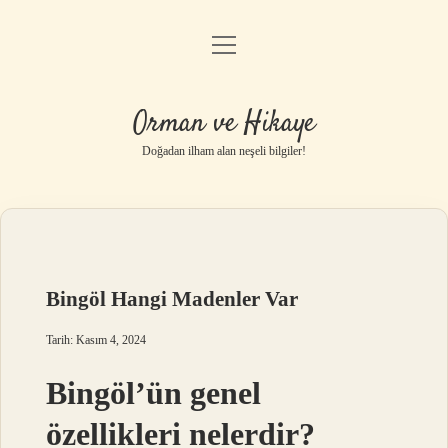
menüyü
Anasayfa
aç
Gizlilik Politikası
Orman ve Hikaye
Yasal Uyarı
Doğadan ilham alan neşeli bilgiler!
Hakkımızda
Bingöl Hangi Madenler Var
Tarih: Kasım 4, 2024
Bingöl’ün genel
özellikleri nelerdir?