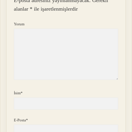
E-posta adresiniz yayınlanmayacak.
Gerekli
alanlar
*
ile işaretlenmişlerdir
Yorum
İsim*
E-Posta*