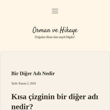
menüyü
Anasayfa
aç
Gizlilik Politikası
Orman ve Hikaye
Yasal Uyarı
Doğadan ilham alan neşeli bilgiler!
Hakkımızda
Bir Diğer Adı Nedir
Tarih: Kasım 3, 2024
Kısa çizginin bir diğer adı
nedir?