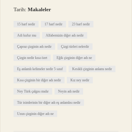
Tarih:
Makaleler
15 harf nedir
17 harf nedir
23 harf nedir
Adi kufur mu
Alfabemizin diğer adı nedir
Çapraz çizginin adı nedir
Çizgi türleri nelerdir
Çizgin nedir kısa özet
Eğik çizginin diğer adı ne
Eş anlamlı kelimeler nedir 5 sınıf
Kesikli çizginin anlamı nedir
Kısa çizginin bir diğer adı nedir
Kız ney nedir
Ney Türk çalgısı mıdır
Neyin adı nedir
Tür isimlerinin bir diğer adı eş anlamlısı nedir
Uzun çizginin diğer adı ne