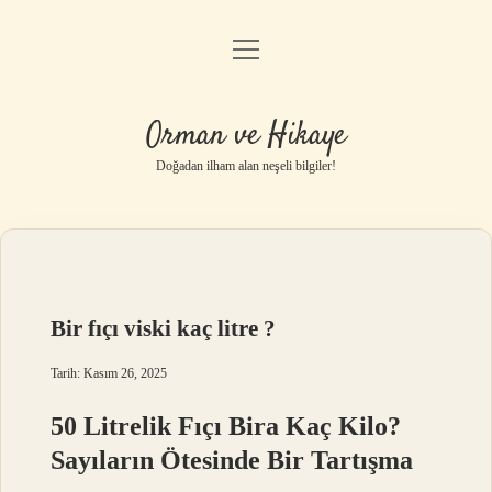
menüyü
Anasayfa
aç
Gizlilik Politikası
Orman ve Hikaye
Yasal Uyarı
Doğadan ilham alan neşeli bilgiler!
Hakkımızda
Bir fıçı viski kaç litre ?
Tarih: Kasım 26, 2025
50 Litrelik Fıçı Bira Kaç Kilo?
Sayıların Ötesinde Bir Tartışma