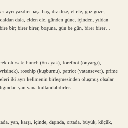
rı ayrı yazılır: başa baş, diz dize, el ele, göz göze,
daldan dala, elden ele, günden güne, içinden, yıldan
r, bire bir; birer birer, boşuna, gün be gün, birer birer…
cek olursak; hunch (ön ayak), forefoot (önyargı),
vrisinek), rosehip (kuşburnu), patriot (vatansever), prime
eleri iki ayrı kelimenin birleşmesinden oluşmuş olsalar
ığından yan yana kullanılabilirler.
ada, yan, karşı, içinde, dışında, ortada, büyük, küçük,