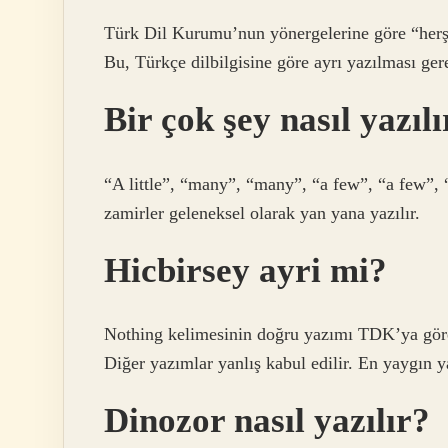
Türk Dil Kurumu’nun yönergelerine göre “herşey
Bu, Türkçe dilbilgisine göre ayrı yazılması ger
Bir çok şey nasıl yazı
“A little”, “many”, “many”, “a few”, “a few”, “
zamirler geleneksel olarak yan yana yazılır.
Hicbirsey ayri mi?
Nothing kelimesinin doğru yazımı TDK’ya göre
Diğer yazımlar yanlış kabul edilir. En yaygın ya
Dinozor nasıl yazılır?