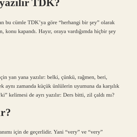
 yazılır TDK?
ılan bu cümle TDK’ya göre “herhangi bir şey” olarak
m, konu kapandı. Hayır, oraya vardığımda hiçbir şey
çin yan yana yazılır: belki, çünkü, rağmen, beri,
nek aynı zamanda küçük ünlülerin uyumuna da karşılık
ki” kelimesi de ayrı yazılır: Ders bitti, zil çaldı mı?
ır?
nımı için de geçerlidir. Yani “very” ve “very”