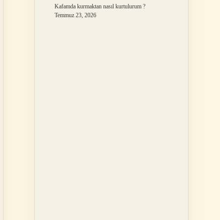
Kafamda kurmaktan nasıl kurtulurum ?
Temmuz 23, 2026