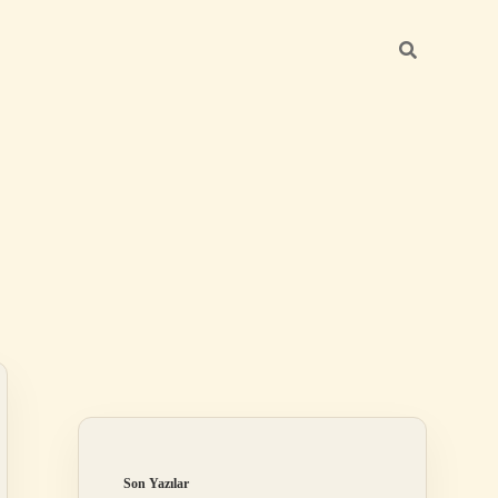
Sidebar
ncel giriş
ilbet casino
ilbet yeni giriş
Betexper giriş adresi
betexper.xyz
m 
Son Yazılar