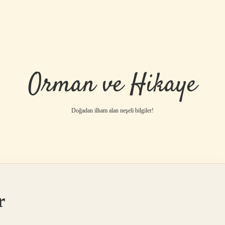
Orman ve Hikaye
Doğadan ilham alan neşeli bilgiler!
betci
vdcasino gü
r