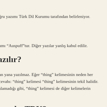
ğru yazımı Türk Dil Kurumu tarafından belirleniyor.
ı “Auspuff”tur. Diğer yazılar yanlış kabul edilir.
azılır?
yan yana yazılmaz. Eğer “thing” kelimesinin neden her
evabı: “thing” kelimesi “thing” kelimesinin tekil halidir.
lamadığı gibi, “thing” kelimesi de diğer kelimelerin