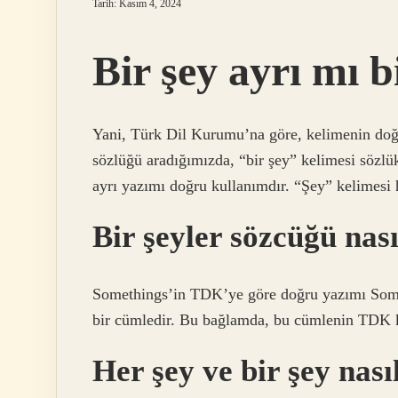
Tarih: Kasım 4, 2024
Bir şey ayrı mı b
Yani, Türk Dil Kurumu’na göre, kelimenin doğ
sözlüğü aradığımızda, “bir şey” kelimesi sözlük
ayrı yazımı doğru kullanımdır. “Şey” kelimesi 
Bir şeyler sözcüğü nası
Somethings’in TDK’ye göre doğru yazımı Somet
bir cümledir. Bu bağlamda, bu cümlenin TDK ka
Her şey ve bir şey nasıl