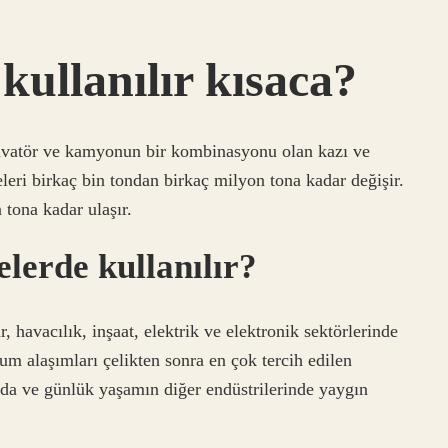
kullanılır kısaca?
kavatör ve kamyonun bir kombinasyonu olan kazı ve
teleri birkaç bin tondan birkaç milyon tona kadar değişir.
 tona kadar ulaşır.
elerde kullanılır?
 havacılık, inşaat, elektrik ve elektronik sektörlerinde
m alaşımları çelikten sonra en çok tercih edilen
 gıda ve günlük yaşamın diğer endüstrilerinde yaygın