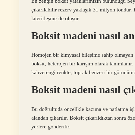
En zengin boksit yataklarımızın bulunduğu Sey
çıkarılabilir rezerv yaklaşık 31 milyon tondur. 
lateritleşme ile oluşur.
Boksit madeni nasıl anl
Homojen bir kimyasal bileşime sahip olmayan v
boksit, heterojen bir karışım olarak tanımlanır.
kahverengi renkte, toprak benzeri bir görünüme
Boksit madeni nasıl çık
Bu doğrultuda öncelikle kazıma ve patlatma işl
alandan çıkarılır. Boksit çıkarıldıktan sonra öz
yerlere gönderilir.