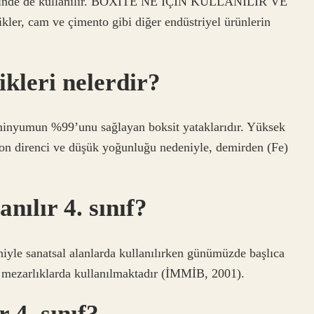
etiminde de kullanılır. BOXITE NE İÇİN KULLANILIR VE
, cam ve çimento gibi diğer endüstriyel ürünlerin
ikleri nelerdir?
minyumun %99’unu sağlayan boksit yataklarıdır. Yüksek
zyon direnci ve düşük yoğunluğu nedeniyle, demirden (Fe)
nılır 4. sınıf?
niyle sanatsal alanlarda kullanılırken günümüzde başlıca
ve mezarlıklarda kullanılmaktadır (İMMİB, 2001).
 4. sınıf?