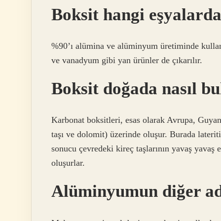
Boksit hangi eşyalarda
%90’ı alümina ve alüminyum üretiminde kullan
ve vanadyum gibi yan ürünler de çıkarılır.
Boksit doğada nasıl b
Karbonat boksitleri, esas olarak Avrupa, Guya
taşı ve dolomit) üzerinde oluşur. Burada lateri
sonucu çevredeki kireç taşlarının yavaş yavaş er
oluşurlar.
Alüminyumun diğer ad