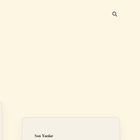
Sidebar
 güncel giriş
ilbet casino
ilbet yeni giriş
Betexper giriş adresi
betexper.xyz
Son Yazılar