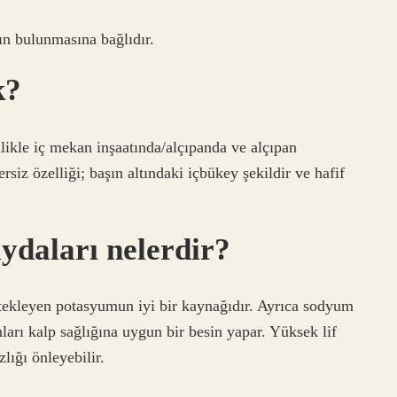
rın bulunmasına bağlıdır.
k?
likle iç mekan inşaatında/alçıpanda ve alçıpan
siz özelliği; başın altındaki içbükey şekildir ve hafif
ydaları nelerdir?
stekleyen potasyumun iyi bir kaynağıdır. Ayrıca sodyum
nları kalp sağlığına uygun bir besin yapar. Yüksek lif
zlığı önleyebilir.