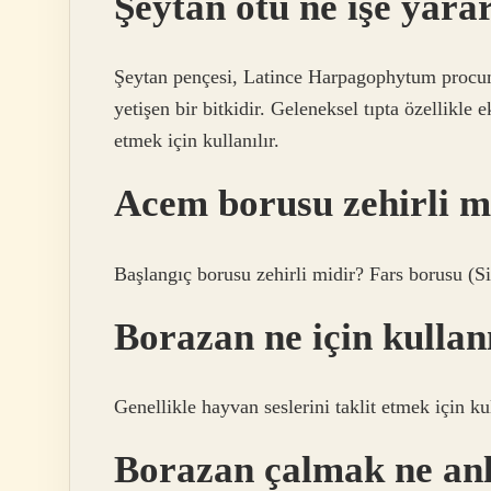
Şeytan otu ne işe yara
Şeytan pençesi, Latince Harpagophytum procu
yetişen bir bitkidir. Geleneksel tıpta özellikle
etmek için kullanılır.
Acem borusu zehirli m
Başlangıç ​​borusu zehirli midir? Fars borusu (
Borazan ne için kullan
Genellikle hayvan seslerini taklit etmek için kul
Borazan çalmak ne an