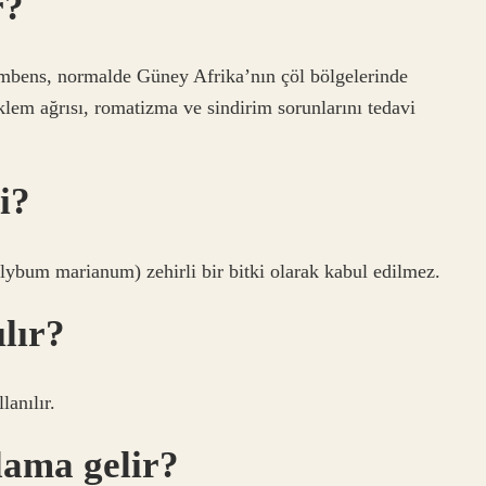
r?
mbens, normalde Güney Afrika’nın çöl bölgelerinde
 eklem ağrısı, romatizma ve sindirim sorunlarını tedavi
i?
Silybum marianum) zehirli bir bitki olarak kabul edilmez.
ılır?
lanılır.
lama gelir?