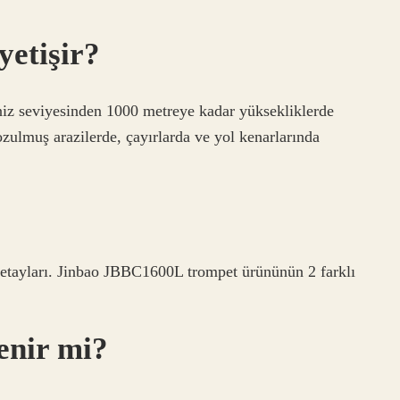
yetişir?
niz seviyesinden 1000 metreye kadar yüksekliklerde
ozulmuş arazilerde, çayırlarda ve yol kenarlarında
detayları. Jinbao JBBC1600L trompet ürününün 2 farklı
enir mi?