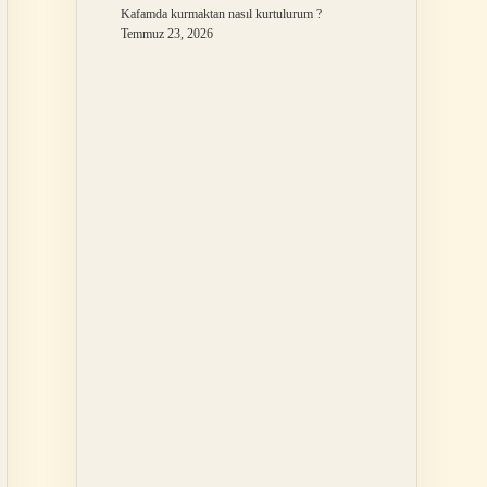
Kafamda kurmaktan nasıl kurtulurum ?
Temmuz 23, 2026