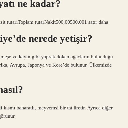
yatı ne kadar?
it tutarıToplam tutarNakit500,00500,001 satır daha
ye’de nerede yetişir?
 meşe ve kayın gibi yaprak döken ağaçların bulunduğu
rika, Avrupa, Japonya ve Kore’de bulunur. Ülkemizde
nasıl?
li kısmı baharatlı, meyvemsi bir tat üretir. Ayrıca diğer
görünür.