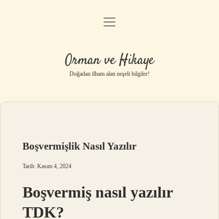
menüyü
Anasayfa
aç
Gizlilik Politikası
Orman ve Hikaye
Yasal Uyarı
Doğadan ilham alan neşeli bilgiler!
Hakkımızda
Boşvermişlik Nasıl Yazılır
Tarih: Kasım 4, 2024
Boşvermiş nasıl yazılır
TDK?