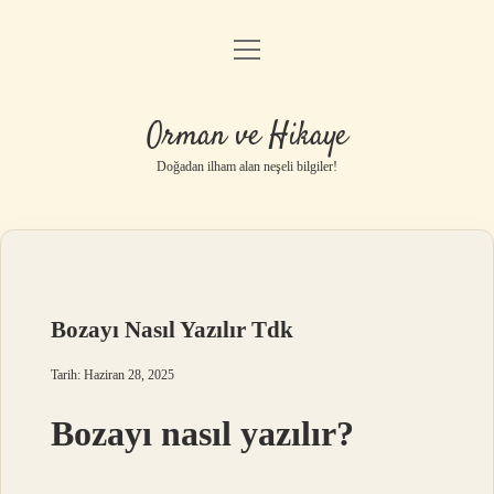
menüyü
Anasayfa
aç
Gizlilik Politikası
Orman ve Hikaye
Yasal Uyarı
Doğadan ilham alan neşeli bilgiler!
Hakkımızda
Bozayı Nasıl Yazılır Tdk
Tarih: Haziran 28, 2025
Bozayı nasıl yazılır?