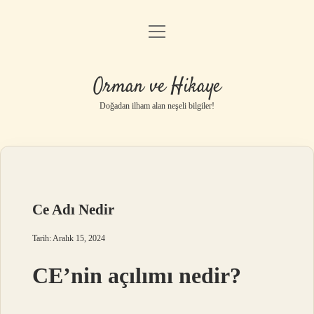
menüyü
Anasayfa
aç
Gizlilik Politikası
Orman ve Hikaye
Yasal Uyarı
Doğadan ilham alan neşeli bilgiler!
Hakkımızda
Ce Adı Nedir
Tarih: Aralık 15, 2024
CE’nin açılımı nedir?