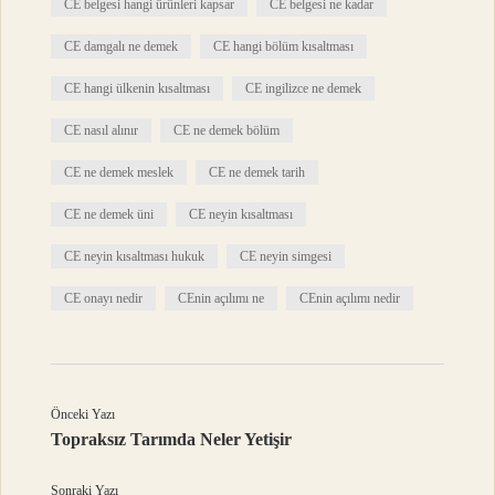
CE belgesi hangi ürünleri kapsar
CE belgesi ne kadar
CE damgalı ne demek
CE hangi bölüm kısaltması
CE hangi ülkenin kısaltması
CE ingilizce ne demek
CE nasıl alınır
CE ne demek bölüm
CE ne demek meslek
CE ne demek tarih
CE ne demek üni
CE neyin kısaltması
CE neyin kısaltması hukuk
CE neyin simgesi
CE onayı nedir
CEnin açılımı ne
CEnin açılımı nedir
Önceki Yazı
Topraksız Tarımda Neler Yetişir
Sonraki Yazı