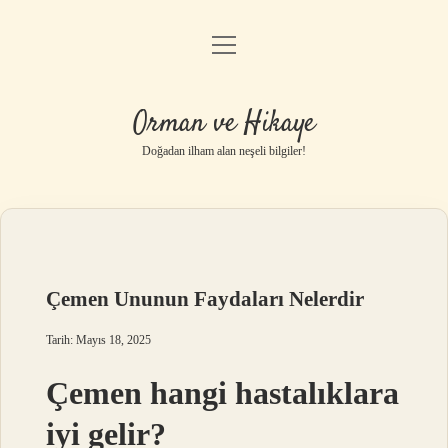
menüyü
Anasayfa
aç
Gizlilik Politikası
Orman ve Hikaye
Yasal Uyarı
Doğadan ilham alan neşeli bilgiler!
Hakkımızda
Çemen Ununun Faydaları Nelerdir
Tarih: Mayıs 18, 2025
Çemen hangi hastalıklara
iyi gelir?